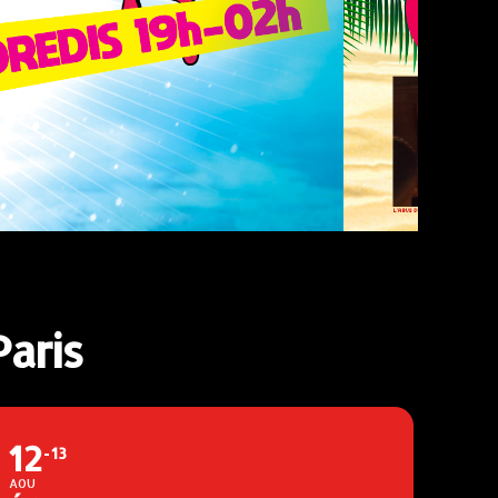
aris
12
13
AOU