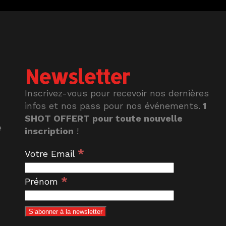
Newsletter
Inscrivez-vous pour recevoir nos dernières
infos et nos pass pour nos événements.
1
SHOT OFFERT pour toute nouvelle
e
inscription
!
*
Votre Email
*
Prénom