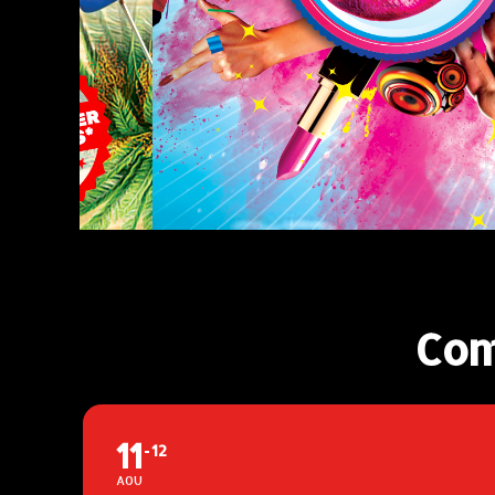
Com
11
12
AOU