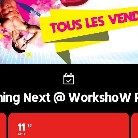
ing Next @ WorkshoW P
11
12
AOU