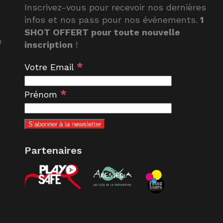
Inscrivez-vous pour recevoir nos dernières
infos et nos pass pour nos événements.
1
SHOT OFFERT pour toute nouvelle
e
inscription
!
*
Votre Email
*
Prénom
Partenaires