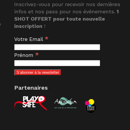
Inscrivez-vous pour recevoir nos dernières
infos et nos pass pour nos événements.
1
SHOT OFFERT pour toute nouvelle
e
inscription
!
*
Votre Email
*
Prénom
Partenaires