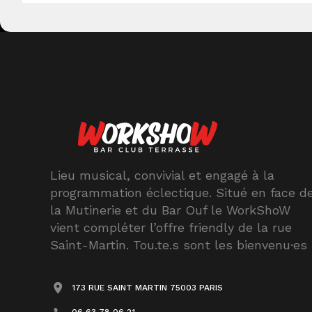
Lieu musical, convivial et engagé à la
programmation éclectique. Situé en face d
la Mutinerie et du Bar Ouf le WorkShoW
vient compléter l’offre friendly de la rue
Saint-Martin. Tou.te.s sont les bienvenu·es
173 RUE SAINT MARTIN 75003 PARIS