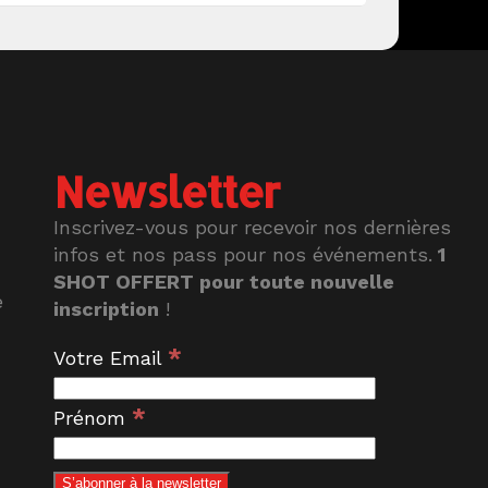
Newsletter
Inscrivez-vous pour recevoir nos dernières
infos et nos pass pour nos événements.
1
SHOT OFFERT pour toute nouvelle
e
inscription
!
*
Votre Email
*
Prénom