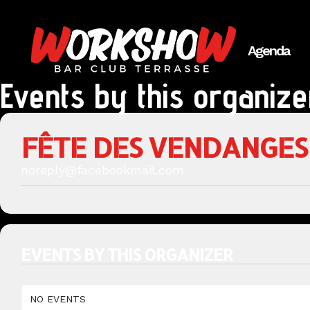
Agenda
Events by this organize
FÊTE DES VENDANGE
noreply@facebookmail.com
EVENTS BY THIS ORGANIZER
NO EVENTS