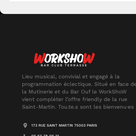
Lieu musical, convivial et engagé à la
programmation éclectique. Situé en face d
la Mutinerie et du Bar Ouf le WorkShoW
vient compléter l’offre friendly de la rue
Saint-Martin. Tou.te.s sont les bienvenu·es
173 RUE SAINT MARTIN 75003 PARIS