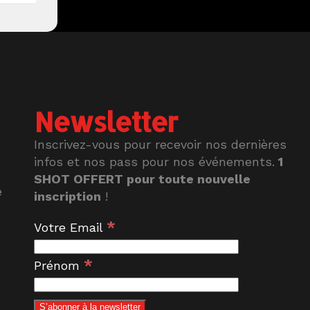
Newsletter
Inscrivez-vous pour recevoir nos dernières
infos et nos pass pour nos événements.
1
SHOT OFFERT pour toute nouvelle
e
inscription
!
*
Votre Email
*
Prénom