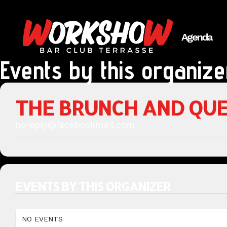
Agenda
Events by this organize
THE BRUNCH AND QU
noreply@facebookmail.com
EVENTS BY THIS ORGANIZER
NO EVENTS