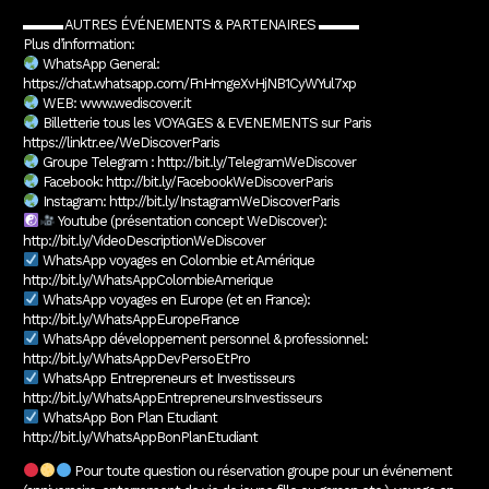
▬▬▬ AUTRES ÉVÉNEMENTS & PARTENAIRES ▬▬▬
Plus d’information:
WhatsApp General:
https://chat.whatsapp.com/FnHmgeXvHjNB1CyWYul7xp
WEB: www.wediscover.it
Billetterie tous les VOYAGES & EVENEMENTS sur Paris
https://linktr.ee/WeDiscoverParis
Groupe Telegram : http://bit.ly/TelegramWeDiscover
Facebook: http://bit.ly/FacebookWeDiscoverParis
Instagram: http://bit.ly/InstagramWeDiscoverParis
Youtube (présentation concept WeDiscover):
http://bit.ly/VideoDescriptionWeDiscover
WhatsApp voyages en Colombie et Amérique
http://bit.ly/WhatsAppColombieAmerique
WhatsApp voyages en Europe (et en France):
http://bit.ly/WhatsAppEuropeFrance
​WhatsApp développement personnel & professionnel:
http://bit.ly/WhatsAppDevPersoEtPro
WhatsApp Entrepreneurs et Investisseurs
http://bit.ly/WhatsAppEntrepreneursInvestisseurs
WhatsApp Bon Plan Etudiant
http://bit.ly/WhatsAppBonPlanEtudiant
Pour toute question ou réservation groupe pour un événement