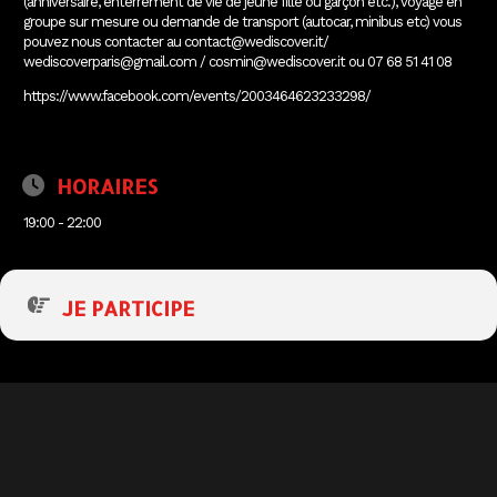
(anniversaire, enterrement de vie de jeune fille ou garçon etc.), voyage en
groupe sur mesure ou demande de transport (autocar, minibus etc) vous
pouvez nous contacter au contact@wediscover.it/
wediscoverparis@gmail.com / cosmin@wediscover.it ou 07 68 51 41 08
https://www.facebook.com/events/2003464623233298/
HORAIRES
19:00 - 22:00
JE PARTICIPE