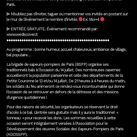
Paris.
⫸ N’oubliez pas d’inviter, taguer ou mentionner vos invités en postant sur
le mur de l’événement le nombre d’invités
Ex: Moi+4
⫸ ENTRÉE GRATUITE. Événement recommandé par:
www.wediscover.it
●●●●●●●●●●●●●●●●●●●●●●●●●●●●●●●●●●●●●●●●●●●●●●●●
Au programme : bonne humeur, accueil chaleureux, ambiance de village,
bal populaire…
La brigade de sapeurs-pompiers de Paris (BSPP) organise ses
traditionnels bals à l’occasion du 14 juillet. Des nombreuses casernes
accueilleront la population parisienne et celle des départements de la
Petite Couronne le 13 et/ou 14 juillet. De 21 heures à 4 heures du matin,
les soldats du feu animeront ce rendez-vous incontournable qui donne
l’occasion de se retrouver en dehors de la détresse et des missions
d’urgence quotidiennes !
Pour des raisons de sécurité, les organisateurs se réservent le droit
d’accès à ce bal. L’entrée sera gratuite mais il y aura le traditionnel »
tonneau » pour recevoir les dons. Les sommes recueillies à cette
occasion seront intégralement versées à l’Association pour le
Développement des œuvres Sociales des Sapeurs-Pompiers de Paris
(ADOSSPP).