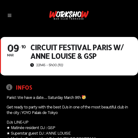
09
CIRCUIT FESTIVAL PARIS W/
10
ANNE LOUISE & GSP
MAR
22h45 - 5h00
(10)
INFOS
Paris!! We have a date… Saturday March 9th
Get ready to party with the best DJs in one of the most beautiful club in
the city : YOYO Palais de Tokyo
DJs LINE-UP
★ Matinée resident DJ : GSP
★ Superstar guest DJ : ANNE LOUISE