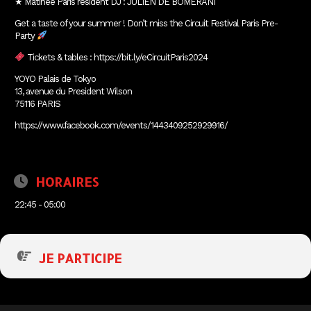
★ Matinée Paris resident DJ : JULIEN DE BOMERANI
Get a taste of your summer ! Don’t miss the Circuit Festival Paris Pre-
Party
Tickets & tables : https://bit.ly/eCircuitParis2024
YOYO Palais de Tokyo
13, avenue du President Wilson
75116 PARIS
https://www.facebook.com/events/1443409252929916/
HORAIRES
22:45 - 05:00
JE PARTICIPE