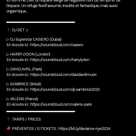
En somme, c’est un espace vierge de négativité hors du temps et de
l’espace. Un refuge festif assumé, Insolite et fantastique, mais aussi
orgasmique,
▂▂▂▂▂▂▂▂▂▂▂▂▂▂▂▂▂▂▂▂▂▂▂▂▂
DJ SET ♫
▷ DJ Superstar CASIERO (Dubaï)
En écoute ici : https://soundcloud.com/casiero
▷ HARRY LYDON (London)
En écoute ici : https://soundcloud.com/harrylydon
▷ DAVID AVRIL (Paris)
En écoute ici : https://soundcloud.com/davidavrilmusic
▷ SAMBRICE (Brésil)
En écoute ici : https://soundcloud.com/dj-sambrice2020
▷ VALENS (France)
En écoute ici : https://soundcloud.com/valens-paris
▂▂▂▂▂▂▂▂▂▂▂▂▂▂▂▂▂▂▂▂▂▂▂▂▂
TARIFS / PRICES
PRÉVENTES / E-TICKETS : https://bit.ly/deviance-nye2024