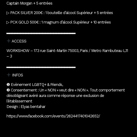
Captain Morgan + 5 entrées
▷ PACK SILVER 200€ : 1 bouteille d’alcool Supérieur + 5 entrées
▷ PCK GOLD 500€ : 1 magnum d’alcool Supérieur + 10 entrées
▂▂▂▂▂▂▂▂▂▂▂▂▂▂▂▂▂▂▂▂▂▂▂▂▂
ACCESS
WORKSHOW – 173 rue Saint-Martin 75003, Paris / Metro Rambuteau L.11
– 3
▂▂▂▂▂▂▂▂▂▂▂▂▂▂▂▂▂▂▂▂▂▂▂▂▂
INFOS
❶ Evènement LGBTQ+ & Friends,
❷ Consentement : Un « NON » veut dire « NON ». Tout comportement
désobligeant avéré aura comme réponse une exclusion de
l’établissement
Design : Elyas bentahar
https://www.facebook.com/events/2624417401042652/