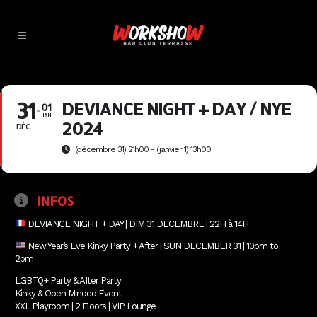
31
DEVIANCE NIGHT + DAY / NYE
01
JAN
2024
DÉC
(décembre 31) 21h00 - (janvier 1) 13h00
INFOS
DEVIANCE NIGHT + DAY | DIM 31 DECEMBRE | 22H à 14H
New Year’s Eve Kinky Party + After | SUN DECEMBER 31 | 10pm to
2pm
LGBTQ+ Party & After Party
Kinky & Open Minded Event
XXL Playroom | 2 Floors | VIP Lounge