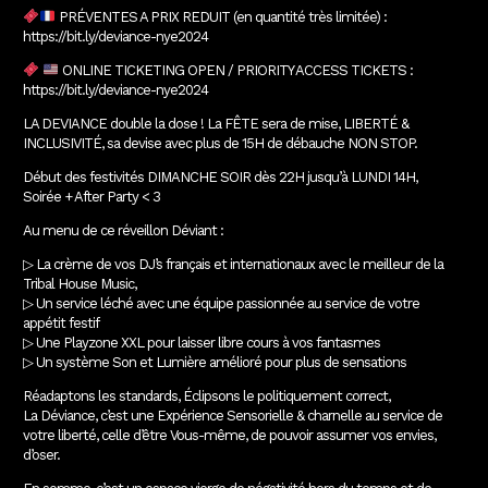
PRÉVENTES A PRIX REDUIT (en quantité très limitée) :
https://bit.ly/deviance-nye2024
ONLINE TICKETING OPEN / PRIORITY ACCESS TICKETS :
https://bit.ly/deviance-nye2024
LA DEVIANCE double la dose ! La FÊTE sera de mise, LIBERTÉ &
INCLUSIVITÉ, sa devise avec plus de 15H de débauche NON STOP.
Début des festivités DIMANCHE SOIR dès 22H jusqu’à LUNDI 14H,
Soirée + After Party < 3
Au menu de ce réveillon Déviant :
▷ La crème de vos DJ’s français et internationaux avec le meilleur de la
Tribal House Music,
▷ Un service léché avec une équipe passionnée au service de votre
appétit festif
▷ Une Playzone XXL pour laisser libre cours à vos fantasmes
▷ Un système Son et Lumière amélioré pour plus de sensations
Réadaptons les standards, Éclipsons le politiquement correct,
La Déviance, c’est une Expérience Sensorielle & charnelle au service de
votre liberté, celle d’être Vous-même, de pouvoir assumer vos envies,
d’oser.