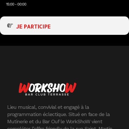
15:00 - 00:00
JE PARTICIPE
Lieu musical, convivial et engagé à la
programmation éclectique. Situé en face de la
Mutinerie et du Bar Ouf le WorkShoW vient
compléter l’offre friendly de la rue Saint-Martin.