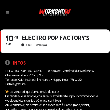
10
ELECTRO POP FACTORY'S
11
AVR
15h00 - 0h00
(11)
INFOS
ELECTRO POP FACTORY’S — Le nouveau vendredi du WorkshoW
Chaque vendredi • 17h → 2h
Terrasse XXL • Intérieur immense • Happy Hour 17h → 22h
Entrée gratuite
Le vendredi qui donne envie de sortir
Un rendez‑vous simple, chaleureux et fédérateur pour commencer le
week‑end dans un lieu où on se sent bien.
Au WorkshoW, on profite d’un espace rare à Paris : grand, vivant,
accueillant, avec une ambiance feel‑good du début à la fin.