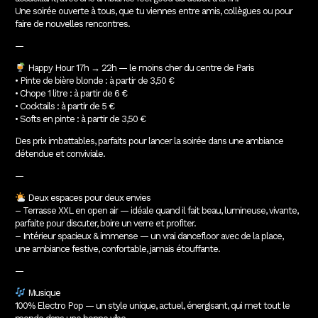
Une soirée ouverte à tous, que tu viennes entre amis, collègues ou pour
faire de nouvelles rencontres.
—
Happy Hour 17h → 22h — le moins cher du centre de Paris
• Pinte de bière blonde : à partir de 3,50 €
• Chope 1 litre : à partir de 6 €
• Cocktails : à partir de 5 €
• Softs en pinte : à partir de 3,50 €
Des prix imbattables, parfaits pour lancer la soirée dans une ambiance
détendue et conviviale.
—
Deux espaces pour deux envies
– Terrasse XXL en open air — idéale quand il fait beau, lumineuse, vivante,
parfaite pour discuter, boire un verre et profiter.
– Intérieur spacieux & immense — un vrai dancefloor avec de la place,
une ambiance festive, confortable, jamais étouffante.
—
Musique
100% Electro Pop — un style unique, actuel, énergisant, qui met tout le