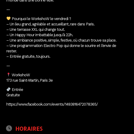
monde dans une bonne vibe.
—
Pourquoi le WorkshoW le vendredi ?
– Un lieu grand, agréable et accueillant, rare dans Paris.
– Une terrasse XXL qui change tout.
– Un Happy Hour imbattable jusqu’à 22h.
– Une ambiance positive, simple, festive, où chacun trouve sa place.
– Une programmation Electro Pop qui donne le sourire et l’envie de
rester.
– Entrée gratuite, toujours.
—
WorkshoW
173 rue Saint‑Martin, Paris 3e
Entrée
Gratuite
https://www.facebook.com/events/1493816472078365/
HORAIRES