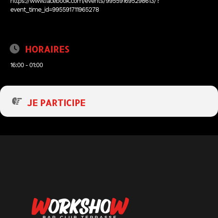
https://www.facebook.com/events/995591695298613/?
event_time_id=995591711965278
HORAIRES
16:00 - 01:00
JE PARTICIPE