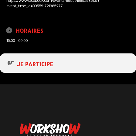
https://www.facebook.com/events/995591695298613/?
event_time_id=995591721965277
HORAIRES
15:00 - 00:00
JE PARTICIPE