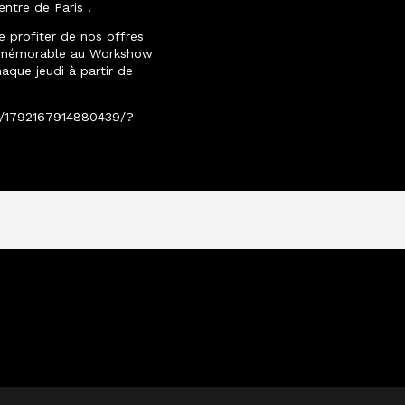
ntre de Paris !
 profiter de nos offres
ée mémorable au Workshow
aque jeudi à partir de
s/1792167914880439/?