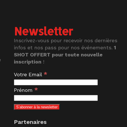
Newsletter
Inscrivez-vous pour recevoir nos dernières
infos et nos pass pour nos événements.
1
SHOT OFFERT pour toute nouvelle
e
inscription
!
*
Votre Email
*
Prénom
Partenaires