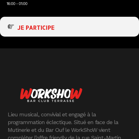
16:00 - 01:00
JE PARTICIPE
Lieu musical, convivial et engagé à la
programmation éclectique. Situé en face de la
Mutinerie et du Bar Ouf le WorkShoW vient
compléter l’offre friendly de la rue Saint-Martin.