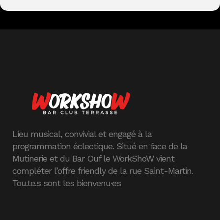
Lieu musical, convivial et engagé à la
programmation éclectique. Situé en face de la
Mutinerie et du Bar Ouf le WorkShoW vient
compléter l’offre friendly de la rue Saint-Martin.
Tou.te.s sont les bienvenu·es