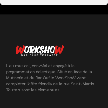
Lieu musical, convivial et engagé à la
programmation éclectique. Situé en face de la
Mutinerie et du Bar Ouf le WorkShoW vient
compléter l’offre friendly de la rue Saint-Martin.
Tou.te.s sont les bienvenu·es