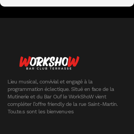
Lieu musical, convivial et engagé à la
programmation éclectique. Situé en face de la
Mutinerie et du Bar Ouf le WorkShoW vient
compléter l’offre friendly de la rue Saint-Martin.
Tou.te.s sont les bienvenu·es