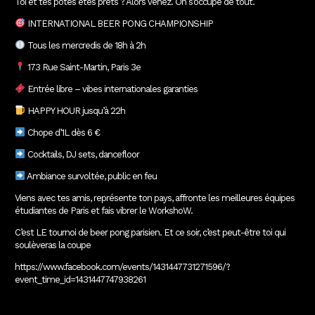
Toi et tes potes êtes prêts ? Alors venez. On s’occupe de tout.
INTERNATIONAL BEER PONG CHAMPIONSHIP
Tous les mercredis de 18h à 2h
173 Rue Saint-Martin, Paris 3e
Entrée libre – vibes internationales garanties
HAPPY HOUR jusqu’à 22h
Chope d’1L dès 6 €
Cocktails, DJ sets, dancefloor
Ambiance survoltée, public en feu
Viens avec tes amis, représente ton pays, affronte les meilleures équipes
étudiantes de Paris et fais vibrer le WorkshoW.
C’est LE tournoi de beer pong parisien. Et ce soir, c’est peut-être toi qui
soulèveras la coupe
https://www.facebook.com/events/1431447731271596/?
event_time_id=1431447747938261