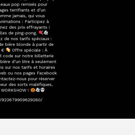
ceaux pop remixés pour
es terrifiants et d’un
comme jamais, qui vous
nimations : Participez à
ez des prix effrayants !
alles de ping-pong.
z de nos tarifs spéciaux :
e bière blonde à partir de
6 €
Offre spéciale : À
 code sur notre billetterie
bière d’un litre à seulement
s sur nos tarifs et horaires
e web ou nos pages Facebook
ntactez-nous pour réserver
eur des sorts maléfiques,
 au WORKSHOW !
s/923679959629260/