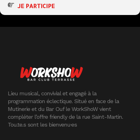
JE PARTICIPE
Lieu musical, convivial et engagé à la
programmation éclectique. Situé en face de la
Mutinerie et du Bar Ouf le WorkShoW vient
compléter l’offre friendly de la rue Saint-Martin.
Tou.te.s sont les bienvenu·es