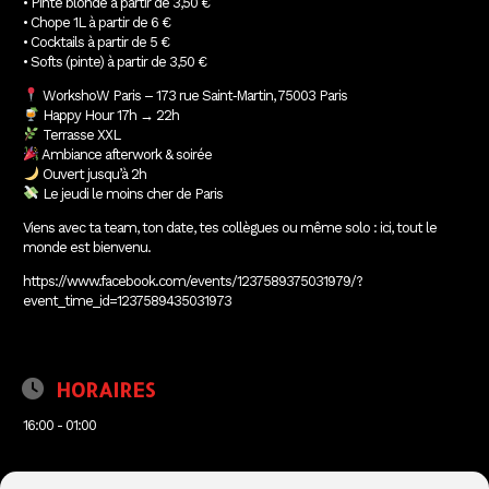
• Pinte blonde à partir de 3,50 €
• Chope 1L à partir de 6 €
• Cocktails à partir de 5 €
• Softs (pinte) à partir de 3,50 €
WorkshoW Paris – 173 rue Saint‑Martin, 75003 Paris
Happy Hour 17h → 22h
Terrasse XXL
Ambiance afterwork & soirée
Ouvert jusqu’à 2h
Le jeudi le moins cher de Paris
Viens avec ta team, ton date, tes collègues ou même solo : ici, tout le
monde est bienvenu.
https://www.facebook.com/events/1237589375031979/?
event_time_id=1237589435031973
HORAIRES
16:00 - 01:00