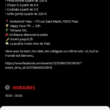
• Pinte blonde à partir de 3,50 €
• Chope 1L à partir de 6 €
• Cocktails à partir de 5 €
• Softs (pinte) à partir de 3,50 €
WorkshoW Paris – 173 rue Saint‑Martin, 75003 Paris
Happy Hour 17h → 22h
Terrasse XXL
Ambiance afterwork & soirée
Ouvert jusqu’à 2h
Le jeudi le moins cher de Paris
Viens avec ta team, ton date, tes collègues ou même solo : ici, tout le
monde est bienvenu.
https://www.facebook.com/events/1237589375031979/?
event_time_id=1237589405031976
HORAIRES
15:00 - 00:00