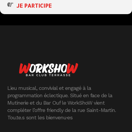
JE PARTICIPE
Lieu musical, convivial et engagé à la
programmation éclectique. Situé en face de la
Mutinerie et du Bar Ouf le WorkShoW vient
compléter l’offre friendly de la rue Saint-Martin.
Tou.te.s sont les bienvenu·es