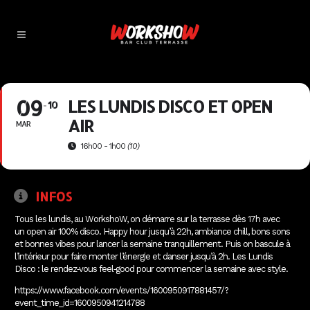
09
LES LUNDIS DISCO ET OPEN
10
AIR
MAR
16h00 - 1h00
(10)
INFOS
Tous les lundis, au WorkshoW, on démarre sur la terrasse dès 17h avec
un open air 100% disco. Happy hour jusqu’à 22h, ambiance chill, bons sons
et bonnes vibes pour lancer la semaine tranquillement. Puis on bascule à
l’intérieur pour faire monter l’énergie et danser jusqu’à 2h. Les Lundis
Disco : le rendez‑vous feel‑good pour commencer la semaine avec style.
https://www.facebook.com/events/1600950917881457/?
event_time_id=1600950941214788