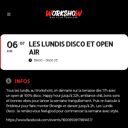
06
LES LUNDIS DISCO ET OPEN
07
AIR
AVR
15h00 - 0h00
(7)
INFOS
Tous les lundis, au WorkshoW, on démarre sur la terrasse dès 17h avec
un open air 100% disco. Happy hour jusqu’à 22h, ambiance chill, bons sons
et bonnes vibes pour lancer la semaine tranquillement. Puis on bascule à
l’intérieur pour faire monter l’énergie et danser jusqu’à 2h. Les Lundis
Disco : le rendez‑vous feel‑good pour commencer la semaine avec style.
https://www.facebook.com/events/1600950917881457/