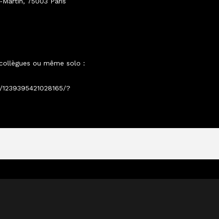
‑Martin, 75003 Paris
s
 collègues ou même solo :
/1239395421028165/?