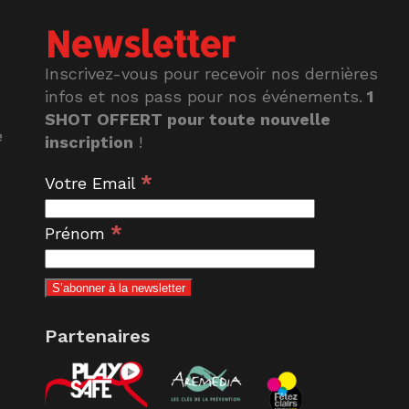
Newsletter
Inscrivez-vous pour recevoir nos dernières
infos et nos pass pour nos événements.
1
SHOT OFFERT pour toute nouvelle
e
inscription
!
*
Votre Email
*
Prénom
Partenaires