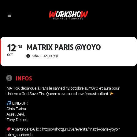
12
MATRIX PARIS @YOYO
13
OCT
21h45 - 4h00
(13)
INFOS
MATRIX débarque à Paris le samedi 12 octobre au YOYO et aura pour
thème « God Save The Queen » avec un show époustouflant
LINE-UP :
Chris Turina
Aurel Devil
Tony Deluca
A partir de 15€ ici : https://shotgun.live/events/matrix-paris-yoyo?
utm_source=fb