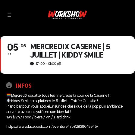
05
MERCREDIX CASERNE | 5
06
JUILLET | KIDDY SMILE
JUL
17h00 - 0h00
(6)
INFOS
MercrediX squatte tous les mercredis la cour de la Caserne !
Kiddy Smile aux platines le 5 juillet ! Entrée Gratuite !
Piano bar pour vous accueillir sur des classique de la pop puis ambiance
survolté avec un système son bien fat !
19h à 2h / Food / bière / vin / Hard drink
https://www.facebook.com/events/947582839649945/