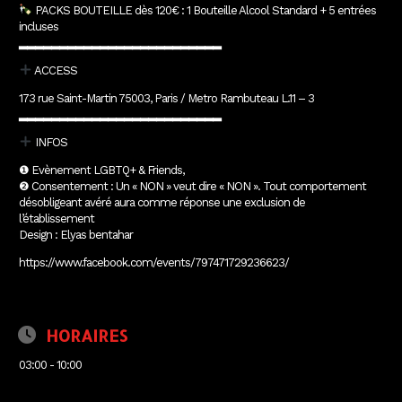
PACKS BOUTEILLE dès 120€ : 1 Bouteille Alcool Standard + 5 entrées
incluses
▂▂▂▂▂▂▂▂▂▂▂▂▂▂▂▂▂▂▂▂▂▂▂▂▂
ACCESS
173 rue Saint-Martin 75003, Paris / Metro Rambuteau L.11 – 3
▂▂▂▂▂▂▂▂▂▂▂▂▂▂▂▂▂▂▂▂▂▂▂▂▂
INFOS
❶ Evènement LGBTQ+ & Friends,
❷ Consentement : Un « NON » veut dire « NON ». Tout comportement
désobligeant avéré aura comme réponse une exclusion de
l’établissement
Design : Elyas bentahar
https://www.facebook.com/events/797471729236623/
HORAIRES
03:00 - 10:00