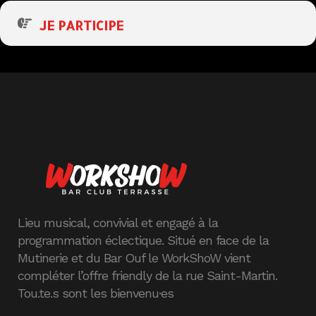
JE PARTICIPE
Lieu musical, convivial et engagé à la
programmation éclectique. Situé en face de la
Mutinerie et du Bar Ouf le WorkShoW vient
compléter l’offre friendly de la rue Saint-Martin.
Tou.te.s sont les bienvenu·es