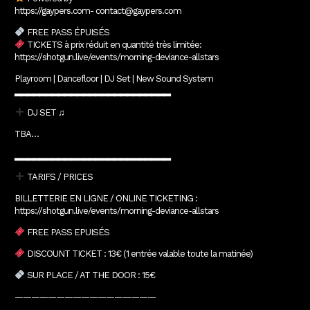
https://gaypers.com- contact@gaypers.com
FREE PASS ÉPUISÉS
TICKETS à prix réduit en quantité très limitée:
https://shotgun.live/events/morning-deviance-allstars
Playroom | Dancefloor | DJ Set | New Sound System
▂▂▂▂▂▂▂▂▂▂▂▂▂▂▂▂▂▂▂▂▂▂▂▂▂
DJ SET ♫
TBA…
▂▂▂▂▂▂▂▂▂▂▂▂▂▂▂▂▂▂▂▂▂▂▂▂▂
TARIFS / PRICES
BILLETTERIE EN LIGNE / ONLINE TICKETING :
https://shotgun.live/events/morning-deviance-allstars
FREE PASS EPUISÉS
DISCOUNT TICKET : 13€ (1 entrée valable toute la matinée)
SUR PLACE / AT THE DOOR : 15€
—————————————————