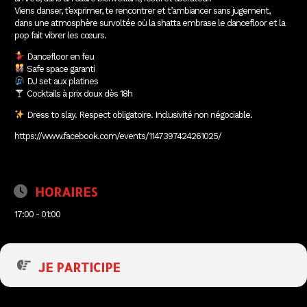
Viens danser, t’exprimer, te rencontrer et t’ambiancer sans jugement,
dans une atmosphère survoltée où la shatta embrase le dancefloor et la
pop fait vibrer les cœurs.
Dancefloor en feu
Safe space garanti
DJ set aux platines
Cocktails à prix doux dès 18h
Dress to slay. Respect obligatoire. Inclusivité non négociable.
https://www.facebook.com/events/1147397424261025/
HORAIRES
17:00 - 01:00
JE PARTICIPE