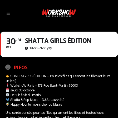
30
SHATTA GIRLS ÉDITION
31
OCT
17h00 - 1h00
(31)
INFOS
SHATTA GIRLS ÉDITION – Pour les filles qui aiment les filles (et leurs
ami·e·s)
WorkshoW Paris – 173 Rue Saint-Martin, 75003
Jeudi 30 octobre
De 18h à 2h du matin
Shatta & Pop Music – DJ Set survolté
Happy Hour le moins cher du Marais
Une soirée pensée pour les filles qui aiment les filles, et toutes leurs
ami·e·s, dans un cadre bienveillant, festif et libérateur.