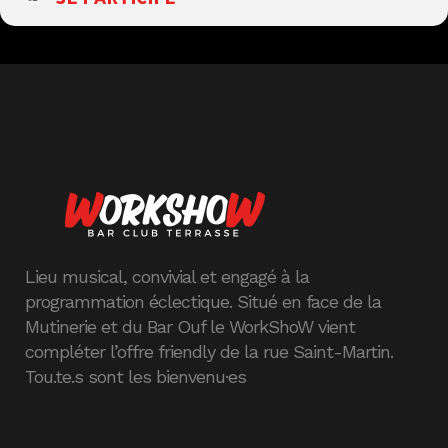
Lieu musical, convivial et engagé à la
programmation éclectique. Situé en face de la
Mutinerie et du Bar Ouf le WorkShoW vient
compléter l’offre friendly de la rue Saint-Martin.
Tou.te.s sont les bienvenu·es